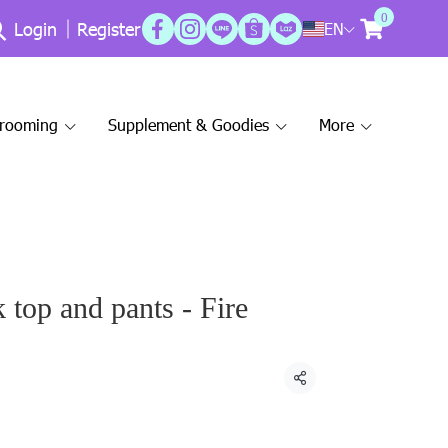
0
Login
Register
EN
Grooming
Supplement & Goodies
More
top and pants - Fire
Share