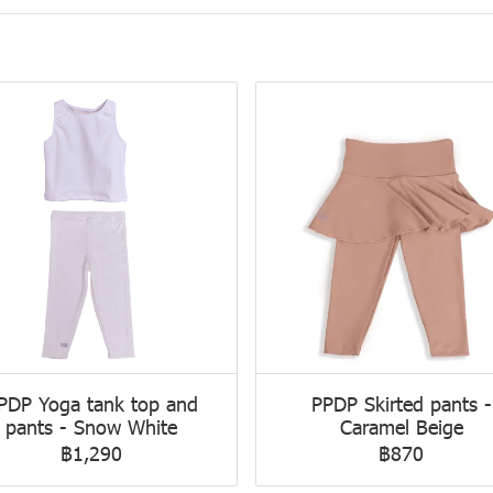
PDP Yoga tank top and
PPDP Skirted pants -
pants - Snow White
Caramel Beige
฿1,290
฿870