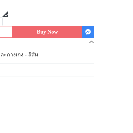
Buy Now
ละกางเกง - สีส้ม