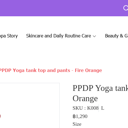
pa Story
Skincare and Daily Routine Care
Beauty & 
PPDP Yoga tank top and pants - Fire Orange
PPDP Yoga tank 
Orange
SKU : K008
L
฿1,290
Size