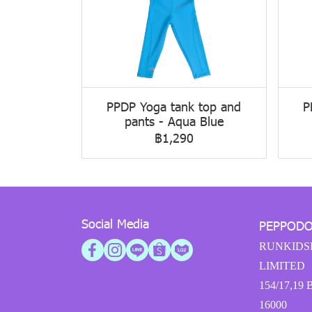
PPDP Yoga tank top and
P
pants - Aqua Blue
฿1,290
Social Media
PEPPOD
RUNKIDS
LIMITED
154/17,19 
16000