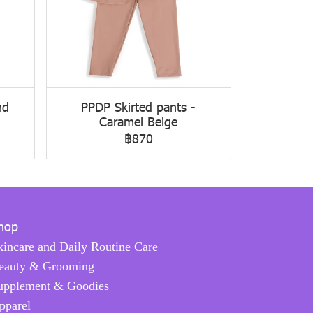
nd
PPDP Skirted pants -
Caramel Beige
฿870
hop
kincare and Daily Routine Care
eauty & Grooming
upplement & Goodies
pparel