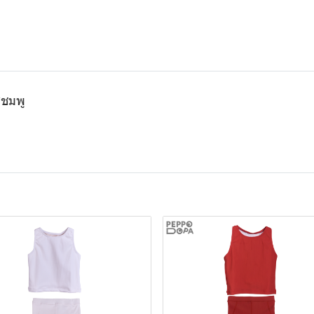
ีชมพู