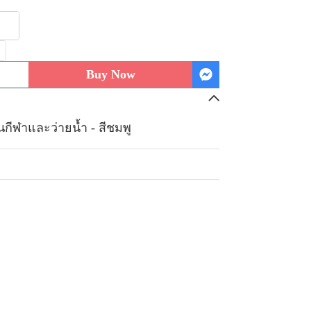
Buy Now
นกีฬาและว่ายน้ำ - สีชมพู