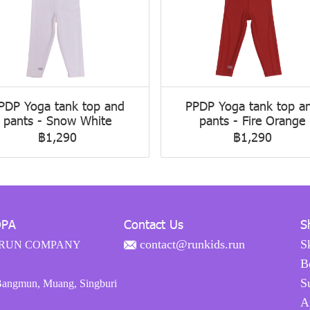
PDP Yoga tank top and
PPDP Yoga tank top a
pants - Snow White
pants - Fire Orange
฿1,290
฿1,290
OPA
Contact Us
S
contact@runkids.run
S
RUN COMPANY
B
S
Bangmun, Muang, Singburi
A