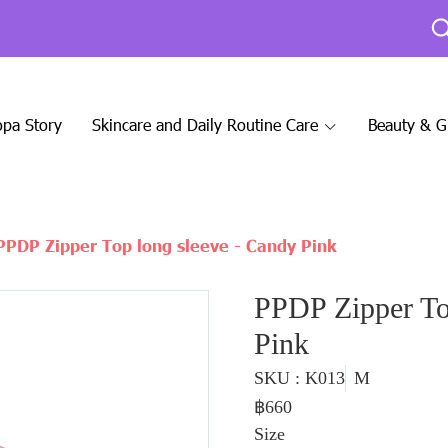
pa Story
Skincare and Daily Routine Care
Beauty & 
PPDP Zipper Top long sleeve - Candy Pink
PPDP Zipper To
Pink
SKU : K013
M
฿660
Size