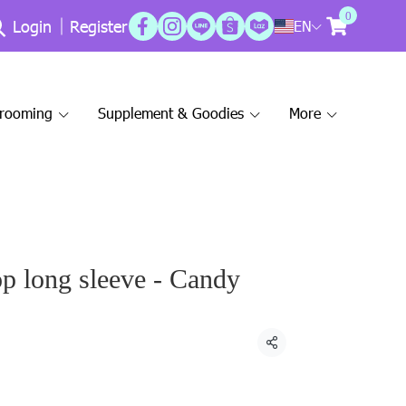
0
Login
Register
EN
Grooming
Supplement & Goodies
More
p long sleeve - Candy
Share