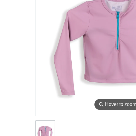
⚲
Hover to zoo