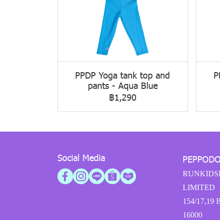
PPDP Yoga tank top and
P
pants - Aqua Blue
฿1,290
Social Media
PEPPOD
RUNKIDS
LIMITED
154/17,19 
16000