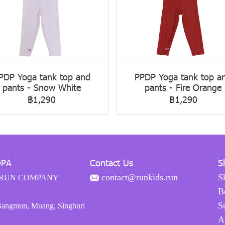
PDP Yoga tank top and
PPDP Yoga tank top a
pants - Snow White
pants - Fire Orange
฿1,290
฿1,290
OPA
Contact Us
S
contact@runkids.run
S
RUN COMPANY
B
S
Bangmun, Muang, Singburi
A