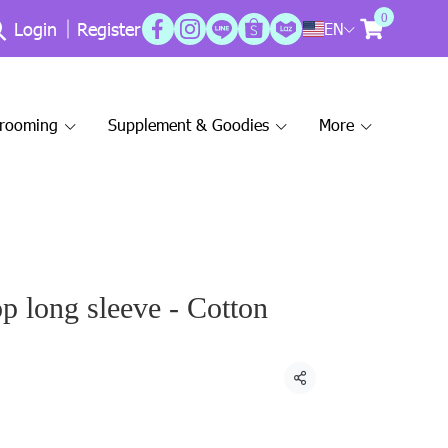
0
Login
Register
EN
Grooming
Supplement & Goodies
More
 long sleeve - Cotton
Share