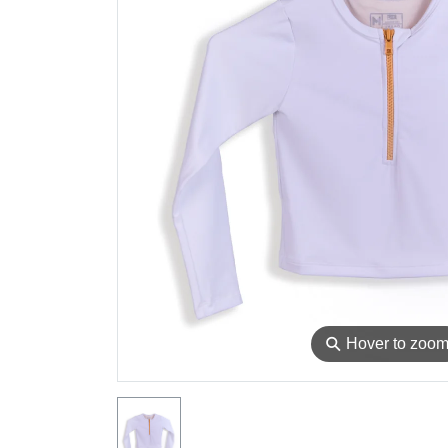
⚲
Hover to zoo