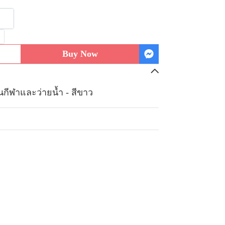
Buy Now
นกีฬาและว่ายน้ำ - สีขาว