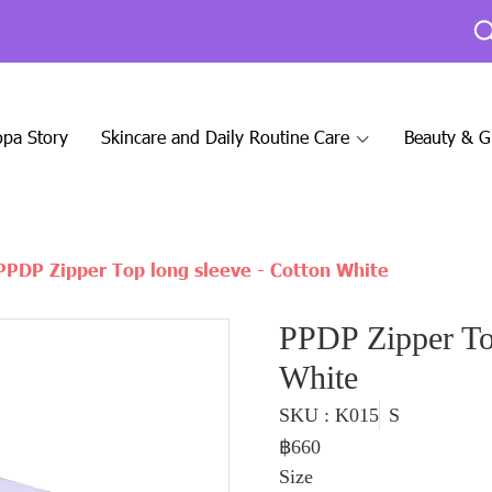
pa Story
Skincare and Daily Routine Care
Beauty & 
PPDP Zipper Top long sleeve - Cotton White
PPDP Zipper Top
White
SKU : K015
S
฿660
Size