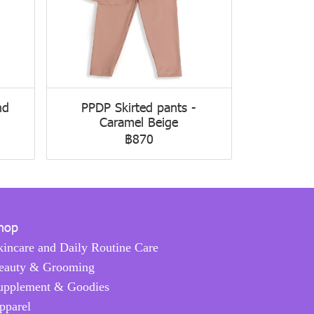
nd
PPDP Skirted pants -
Caramel Beige
฿870
hop
kincare and Daily Routine Care
eauty & Grooming
upplement & Goodies
pparel